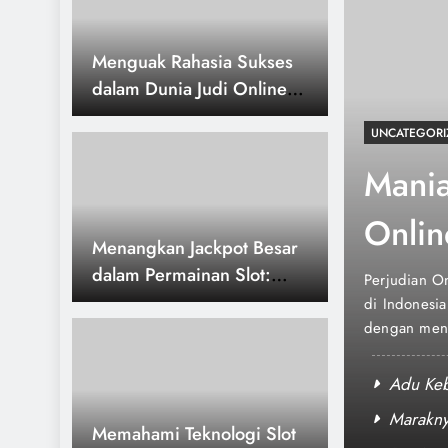
Menguak Rahasia Sukses
dalam Dunia Judi Online di
Indonesia
UNCATEGORI
n:
Mania
gam Judi Online
Onlin
Menangkan Jackpot Besar
dalam Permainan Slot:
esia. Banyak orang mulai beralih dari perjudian
Perjudian On
Cara Memanfaatkan
 lebih praktis dan nyaman. Namun, sebelum Anda
di Indonesia
Peluang Anda
berapa hal yang perlu Anda ingat. Pertama-tama,
dengan mena
ian online yang Anda pilih adalah situs yang
Meskipun pe
peruntungan
Online di Indonesia
Adu Keb
online…
: Pandangan dan Tantangan
Marakny
Memahami Teknologi Slot