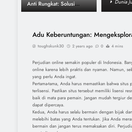
tara Taruhan Bola hingga Slot Online
Dunia Ju
Anti Rungkat: Solusi
Cerdas untuk Mencegah
Kecelakaan Pada
Pekerjaan Industri
Adu Keberuntungan: Mengeksploras
toughskunk30
2 years ago
0
4 mins
Hasil Togel Hongkong
Keluar Hari Ini
Perjudian online semakin populer di Indonesia. Ban
online karena lebih praktis dan nyaman. Namun, se
yang perlu Anda ingat.
Pertama-tama, Anda harus memastikan bahwa situs pe
terlisensi. Pastikan situs tersebut memiliki lisensi
baik di mata para pemain. Jangan mudah tergiur den
Menggali Keuntungan di
dapat dipercaya.
Kedua, Anda harus selalu bermain dengan bijak da
Dunia Judi Online
melebihi batas yang Anda tentukan. Jika Anda merasa
Indonesia
bermain dan jangan terus memaksakan diri. Perjud