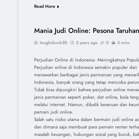
Menikmati Demo Slot
Read More
Bonanza: Cara Terbaik
untuk Berlatih dan
Mania Judi Online: Pesona Taruhan
Bersenang-senang
toughskunk30
2 years ago
0
5 mins
Perjudian Online di Indonesia: Meningkatnya Popula
Menguak Rahasia Sukses
Perjudian online di Indonesia semakin populer dari
dalam Dunia Judi Online di
menawarkan berbagai jenis permainan yang menarik
Indonesia
Indonesia, banyak orang yang tetap mencoba perun
Tidak bisa dipungkiri bahwa perjudian online men
jenis permainan seperti poker, slot online, bola t
melalui internet. Namun, dibalik keseruan dan keun
pemain judi online.
Salah satu risiko utama dalam bermain judi online 
Menangkan Jackpot Besar
dan dimana saja membuat para pemain rentan terh
dalam Permainan Slot:
masalah keuangan, hubungan sosial yang buruk, ba
Cara Memanfaatkan