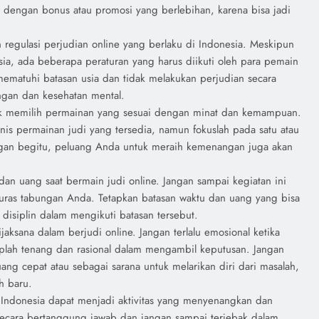
r dengan bonus atau promosi yang berlebihan, karena bisa jadi
 regulasi perjudian online yang berlaku di Indonesia. Meskipun
ia, ada beberapa peraturan yang harus diikuti oleh para pemain
mematuhi batasan usia dan tidak melakukan perjudian secara
ngan dan kesehatan mental.
tuk memilih permainan yang sesuai dengan minat dan kemampuan.
nis permainan judi yang tersedia, namun fokuslah pada satu atau
gan begitu, peluang Anda untuk meraih kemenangan juga akan
 dan uang saat bermain judi online. Jangan sampai kegiatan ini
guras tabungan Anda. Tetapkan batasan waktu dan uang yang bisa
disiplin dalam mengikuti batasan tersebut.
ijaksana dalam berjudi online. Jangan terlalu emosional ketika
lah tenang dan rasional dalam mengambil keputusan. Jangan
ng cepat atau sebagai sarana untuk melarikan diri dari masalah,
h baru.
i Indonesia dapat menjadi aktivitas yang menyenangkan dan
secara bertanggung jawab dan jangan sampai terjebak dalam