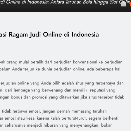
di Online di Indonesia: Antara Taruhan Bola hingga Slot Onlin
i Ragam Judi Online di Indonesia
yak orang mulai beralih dari perjudian konvensional ke perjudian
belum Anda terjun ke dunia perjudian online, ada beberapa hal
rjudian online yang Anda pilih adalah situs yang terpercaya dan
 resmi dari lembaga yang berwenang dan memiliki reputasi yang
gan bonus dan promosi yang ditawarkan jika situs tersebut tidak
n tidak terbawa emosi. Jangan pernah memasang taruhan
 emosi atau kesal karena kalah berturut-turut, segera berhenti
ian seharusnya menjadi hiburan yang menyenangkan, bukan