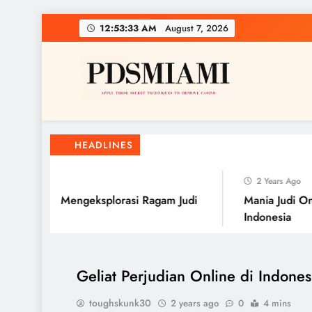
Skip
12:53:34 AM
August 7,
2026
to
content
Pdsmiami
Apply these secret techniques to Improve Casino
HEADLINES
2 Years Ago
ungan: Mengeksplorasi Ragam Judi
Mania Judi Online
onesia
Indonesia
Geliat Perjudian Online di Indones
toughskunk30
2 years ago
0
4 mins